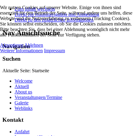
Wir nutzen Cookies auf unserer Website. Einige von ihnen sind
Zum Inhalt wechseln
essenziell für den Betrieb der Seite, während andere uns helfen, diese
Direkt zur Hauptnavigation und Anmeldung
Website und die Nutzererfahrung zu verbessern (Tracking Cookies).
Direkt zu den zusätzlichen Informationen
Sie können selbst entscheiden, ob Sie die Cookies zulassen möchten.
Bitte beachten Sie, dass bei einer Ablehnung womöglich nicht mehr
Nav Ansichtssuche
alle Funktionalitäten der Seite zur Verfügung stehen.
Akzeptieren
Ablehnen
Navigation
Weitere Informationen
Impressum
Suchen
Aktuelle Seite:
Startseite
Welcome
Aktuell
About us
Veranstaltungen/Termine
Galerie
Weblinks
Kontakt
Anfahrt