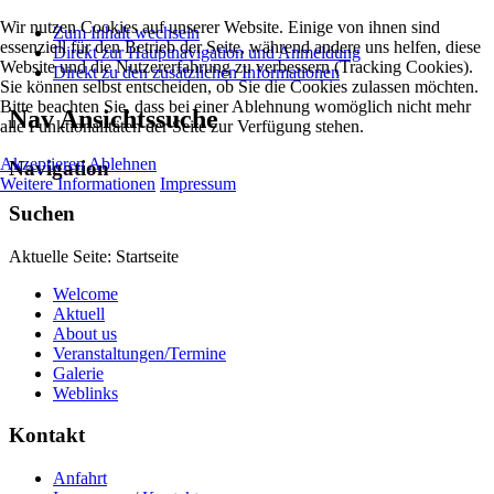
Wir nutzen Cookies auf unserer Website. Einige von ihnen sind
Zum Inhalt wechseln
essenziell für den Betrieb der Seite, während andere uns helfen, diese
Direkt zur Hauptnavigation und Anmeldung
Website und die Nutzererfahrung zu verbessern (Tracking Cookies).
Direkt zu den zusätzlichen Informationen
Sie können selbst entscheiden, ob Sie die Cookies zulassen möchten.
Bitte beachten Sie, dass bei einer Ablehnung womöglich nicht mehr
Nav Ansichtssuche
alle Funktionalitäten der Seite zur Verfügung stehen.
Akzeptieren
Ablehnen
Navigation
Weitere Informationen
Impressum
Suchen
Aktuelle Seite:
Startseite
Welcome
Aktuell
About us
Veranstaltungen/Termine
Galerie
Weblinks
Kontakt
Anfahrt